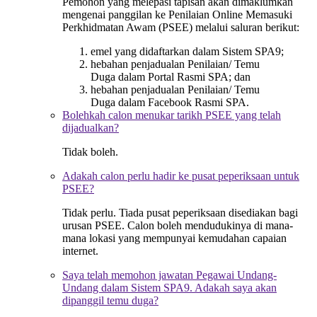
Pemohon yang melepasi tapisan akan dimaklumkan
mengenai panggilan ke Penilaian Online Memasuki
Perkhidmatan Awam (PSEE) melalui saluran berikut:
emel yang didaftarkan dalam Sistem SPA9;
hebahan penjadualan Penilaian/ Temu
Duga dalam Portal Rasmi SPA; dan
hebahan penjadualan Penilaian/ Temu
Duga dalam Facebook Rasmi SPA.
Bolehkah calon menukar tarikh PSEE yang telah
dijadualkan?
Tidak boleh.
Adakah calon perlu hadir ke pusat peperiksaan untuk
PSEE?
Tidak perlu. Tiada pusat peperiksaan disediakan bagi
urusan PSEE. Calon boleh mendudukinya di mana-
mana lokasi yang mempunyai kemudahan capaian
internet.
Saya telah memohon jawatan Pegawai Undang-
Undang dalam Sistem SPA9. Adakah saya akan
dipanggil temu duga?