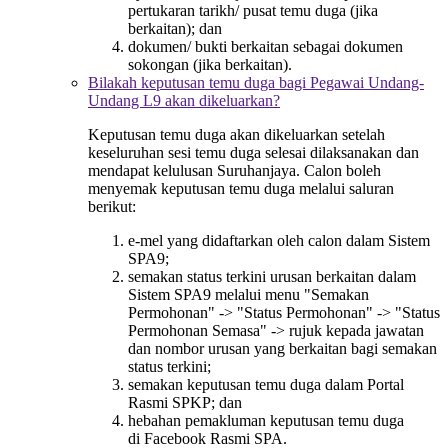
pertukaran tarikh/ pusat temu duga (jika
berkaitan); dan
dokumen/ bukti berkaitan sebagai dokumen
sokongan (jika berkaitan).
Bilakah keputusan temu duga bagi Pegawai Undang-
Undang L9 akan dikeluarkan?
Keputusan temu duga akan dikeluarkan setelah
keseluruhan sesi temu duga selesai dilaksanakan dan
mendapat kelulusan Suruhanjaya. Calon boleh
menyemak keputusan temu duga melalui saluran
berikut:
e-mel yang didaftarkan oleh calon dalam Sistem
SPA9;
semakan status terkini urusan berkaitan dalam
Sistem SPA9 melalui menu "Semakan
Permohonan" -> "Status Permohonan" -> "Status
Permohonan Semasa" -> rujuk kepada jawatan
dan nombor urusan yang berkaitan bagi semakan
status terkini;
semakan keputusan temu duga dalam Portal
Rasmi SPKP; dan
hebahan pemakluman keputusan temu duga
di Facebook Rasmi SPA.