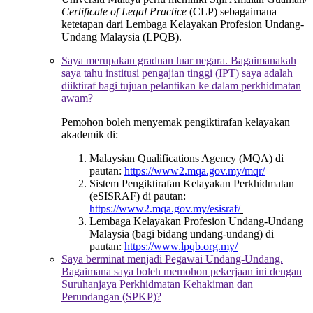
Certificate of Legal Practice
(CLP) sebagaimana
ketetapan dari Lembaga Kelayakan Profesion Undang-
Undang Malaysia (LPQB).
Saya merupakan graduan luar negara. Bagaimanakah
saya tahu institusi pengajian tinggi (IPT) saya adalah
diiktiraf bagi tujuan pelantikan ke dalam perkhidmatan
awam?
Pemohon boleh menyemak pengiktirafan kelayakan
akademik di:
Malaysian Qualifications Agency (MQA) di
pautan:
https://www2.mqa.gov.my/mqr/
Sistem Pengiktirafan Kelayakan Perkhidmatan
(eSISRAF) di pautan:
https://www2.mqa.gov.my/esisraf/
Lembaga Kelayakan Profesion Undang-Undang
Malaysia (bagi bidang undang-undang) di
pautan:
https://www.lpqb.org.my/
Saya berminat menjadi Pegawai Undang-Undang.
Bagaimana saya boleh memohon pekerjaan ini dengan
Suruhanjaya Perkhidmatan Kehakiman dan
Perundangan (SPKP)?