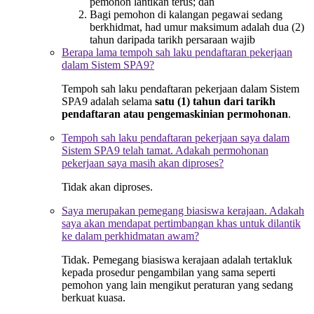
pemohon lantikan terus; dan
Bagi pemohon di kalangan pegawai sedang
berkhidmat, had umur maksimum adalah dua (2)
tahun daripada tarikh persaraan wajib
Berapa lama tempoh sah laku pendaftaran pekerjaan
dalam Sistem SPA9?
Tempoh sah laku pendaftaran pekerjaan dalam Sistem
SPA9 adalah selama
satu (1) tahun
dari tarikh
pendaftaran atau pengemaskinian permohonan
.
Tempoh sah laku pendaftaran pekerjaan saya dalam
Sistem SPA9 telah tamat. Adakah permohonan
pekerjaan saya masih akan diproses?
Tidak akan diproses.
Saya merupakan pemegang biasiswa kerajaan. Adakah
saya akan mendapat pertimbangan khas untuk dilantik
ke dalam perkhidmatan awam?
Tidak. Pemegang biasiswa kerajaan adalah tertakluk
kepada prosedur pengambilan yang sama seperti
pemohon yang lain mengikut peraturan yang sedang
berkuat kuasa.