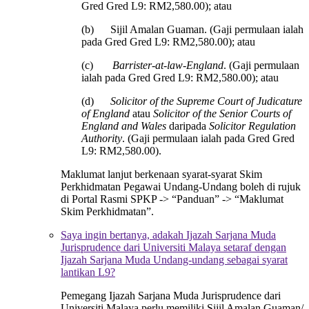
Gred Gred L9: RM2,580.00); atau
(b) Sijil Amalan Guaman. (Gaji permulaan ialah
pada Gred Gred L9: RM2,580.00); atau
(c)
Barrister-at-law-England
. (Gaji permulaan
ialah pada Gred Gred L9: RM2,580.00); atau
(d)
Solicitor of the Supreme Court of Judicature
of England
atau
Solicitor of the Senior Courts of
England and Wales
daripada
Solicitor Regulation
Authority
. (Gaji permulaan ialah pada Gred Gred
L9: RM2,580.00).
Maklumat lanjut berkenaan syarat-syarat Skim
Perkhidmatan Pegawai Undang-Undang boleh di rujuk
di Portal Rasmi SPKP -> “Panduan” -> “Maklumat
Skim Perkhidmatan”.
Saya ingin bertanya, adakah Ijazah Sarjana Muda
Jurisprudence dari Universiti Malaya setaraf dengan
Ijazah Sarjana Muda Undang-undang sebagai syarat
lantikan L9?
Pemegang Ijazah Sarjana Muda Jurisprudence dari
Universiti Malaya perlu memiliki Sijil Amalan Guaman/