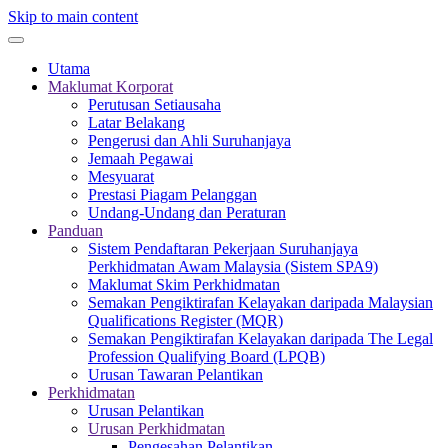
Skip to main content
Utama
Maklumat Korporat
Perutusan Setiausaha
Latar Belakang
Pengerusi dan Ahli Suruhanjaya
Jemaah Pegawai
Mesyuarat
Prestasi Piagam Pelanggan
Undang-Undang dan Peraturan
Panduan
Sistem Pendaftaran Pekerjaan Suruhanjaya
Perkhidmatan Awam Malaysia (Sistem SPA9)
Maklumat Skim Perkhidmatan
Semakan Pengiktirafan Kelayakan daripada Malaysian
Qualifications Register (MQR)
Semakan Pengiktirafan Kelayakan daripada The Legal
Profession Qualifying Board (LPQB)
Urusan Tawaran Pelantikan
Perkhidmatan
Urusan Pelantikan
Urusan Perkhidmatan
Pengesahan Pelantikan