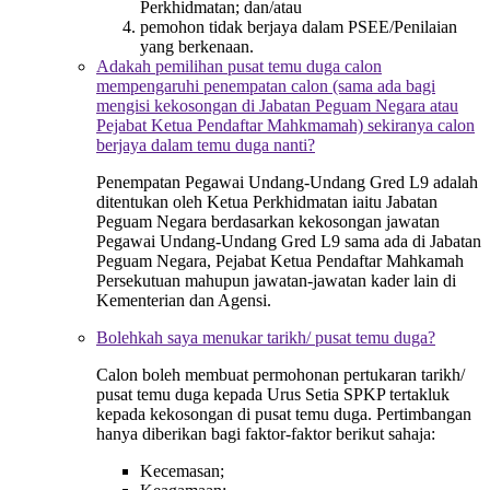
Perkhidmatan; dan/atau
pemohon tidak berjaya dalam PSEE/Penilaian
yang berkenaan.
Adakah pemilihan pusat temu duga calon
mempengaruhi penempatan calon (sama ada bagi
mengisi kekosongan di Jabatan Peguam Negara atau
Pejabat Ketua Pendaftar Mahkmamah) sekiranya calon
berjaya dalam temu duga nanti?
Penempatan Pegawai Undang-Undang Gred L9 adalah
ditentukan oleh Ketua Perkhidmatan iaitu Jabatan
Peguam Negara berdasarkan kekosongan jawatan
Pegawai Undang-Undang Gred L9 sama ada di Jabatan
Peguam Negara, Pejabat Ketua Pendaftar Mahkamah
Persekutuan mahupun jawatan-jawatan kader lain di
Kementerian dan Agensi.
Bolehkah saya menukar tarikh/ pusat temu duga?
Calon boleh membuat permohonan pertukaran tarikh/
pusat temu duga kepada Urus Setia SPKP tertakluk
kepada kekosongan di pusat temu duga. Pertimbangan
hanya diberikan bagi faktor-faktor berikut sahaja:
Kecemasan;