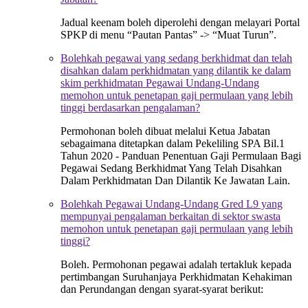
Jadual keenam boleh diperolehi dengan melayari Portal
SPKP di menu “Pautan Pantas” -> “Muat Turun”.
Bolehkah pegawai yang sedang berkhidmat dan telah
disahkan dalam perkhidmatan yang dilantik ke dalam
skim perkhidmatan Pegawai Undang-Undang
memohon untuk penetapan gaji permulaan yang lebih
tinggi berdasarkan pengalaman?
Permohonan boleh dibuat melalui Ketua Jabatan
sebagaimana ditetapkan dalam Pekeliling SPA Bil.1
Tahun 2020 - Panduan Penentuan Gaji Permulaan Bagi
Pegawai Sedang Berkhidmat Yang Telah Disahkan
Dalam Perkhidmatan Dan Dilantik Ke Jawatan Lain.
Bolehkah Pegawai Undang-Undang Gred L9 yang
mempunyai pengalaman berkaitan di sektor swasta
memohon untuk penetapan gaji permulaan yang lebih
tinggi?
Boleh. Permohonan pegawai adalah tertakluk kepada
pertimbangan Suruhanjaya Perkhidmatan Kehakiman
dan Perundangan dengan syarat-syarat berikut: