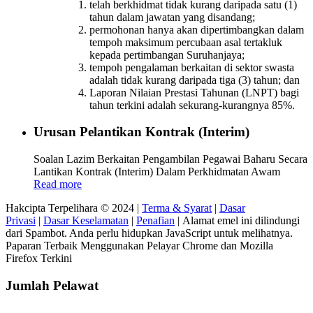
telah berkhidmat tidak kurang daripada satu (1)
tahun dalam jawatan yang disandang;
permohonan hanya akan dipertimbangkan dalam
tempoh maksimum percubaan asal tertakluk
kepada pertimbangan Suruhanjaya;
tempoh pengalaman berkaitan di sektor swasta
adalah tidak kurang daripada tiga (3) tahun; dan
Laporan Nilaian Prestasi Tahunan (LNPT) bagi
tahun terkini adalah sekurang-kurangnya 85%.
Urusan Pelantikan Kontrak (Interim)
Soalan Lazim Berkaitan Pengambilan Pegawai Baharu Secara
Lantikan Kontrak (Interim) Dalam Perkhidmatan Awam
Read more
Hakcipta Terpelihara © 2024 |
Terma & Syarat
|
Dasar
Privasi
|
Dasar Keselamatan
|
Penafian
|
Alamat emel ini dilindungi
dari Spambot. Anda perlu hidupkan JavaScript untuk melihatnya.
Paparan Terbaik Menggunakan Pelayar Chrome dan Mozilla
Firefox Terkini
Jumlah Pelawat