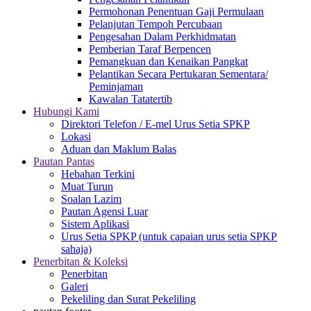
Permohonan Penentuan Gaji Permulaan
Pelanjutan Tempoh Percubaan
Pengesahan Dalam Perkhidmatan
Pemberian Taraf Berpencen
Pemangkuan dan Kenaikan Pangkat
Pelantikan Secara Pertukaran Sementara/
Peminjaman
Kawalan Tatatertib
Hubungi Kami
Direktori Telefon / E-mel Urus Setia SPKP
Lokasi
Aduan dan Maklum Balas
Pautan Pantas
Hebahan Terkini
Muat Turun
Soalan Lazim
Pautan Agensi Luar
Sistem Aplikasi
Urus Setia SPKP (untuk capaian urus setia SPKP
sahaja)
Penerbitan & Koleksi
Penerbitan
Galeri
Pekeliling dan Surat Pekeliling