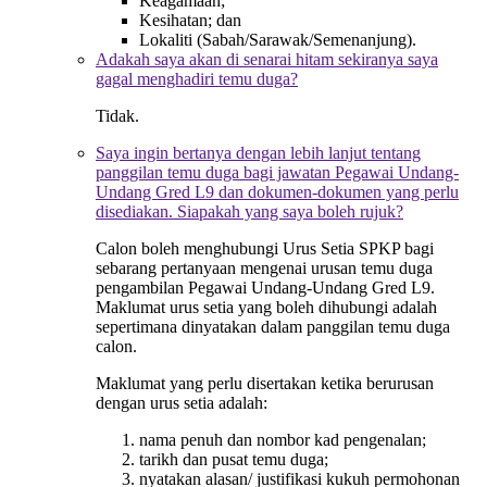
Keagamaan;
Kesihatan; dan
Lokaliti (Sabah/Sarawak/Semenanjung).
Adakah saya akan di senarai hitam sekiranya saya
gagal menghadiri temu duga?
Tidak.
Saya ingin bertanya dengan lebih lanjut tentang
panggilan temu duga bagi jawatan Pegawai Undang-
Undang Gred L9 dan dokumen-dokumen yang perlu
disediakan. Siapakah yang saya boleh rujuk?
Calon boleh menghubungi Urus Setia SPKP bagi
sebarang pertanyaan mengenai urusan temu duga
pengambilan Pegawai Undang-Undang Gred L9.
Maklumat urus setia yang boleh dihubungi adalah
sepertimana dinyatakan dalam panggilan temu duga
calon.
Maklumat yang perlu disertakan ketika berurusan
dengan urus setia adalah:
nama penuh dan nombor kad pengenalan;
tarikh dan pusat temu duga;
nyatakan alasan/ justifikasi kukuh permohonan