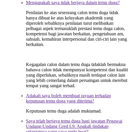
Mengapakah saya tidak berjaya dalam temu duga?
Penilaian ke atas seseorang calon temu duga tidak
hanya dibuat ke atas kelayakan akademik yang
diperoleh sebaliknya penilaian turut melibatkan
pelbagai aspek termasuklah prestasi temu duga calon,
kompetensi bagi jawatan berkaitan, pengetahuan am,
sahsiah, kemahiran interpersonal dan ciri-ciri lain yang
berkaitan.
Kegagalan calon dalam temu duga tidaklah bermakna
bahawa calon tidak mempunyai kompetensi dan kualiti
yang diperlukan, sebaliknya masih terdapat calon lain
yang lebih cemerlang dalam persaingan untuk merebut
tempat yang sangat terhad.
Adakah saya boleh membuat rayuan terhadap
keputusan temu duga yang diterima?
Keputusan temu duga adalah muktamad.
Saya telah berjaya temu duga bagi jawatan Pegawai
Undang-Undang Gred L9. Apakah tindakan
selanjutnya yang saya perlu buat?