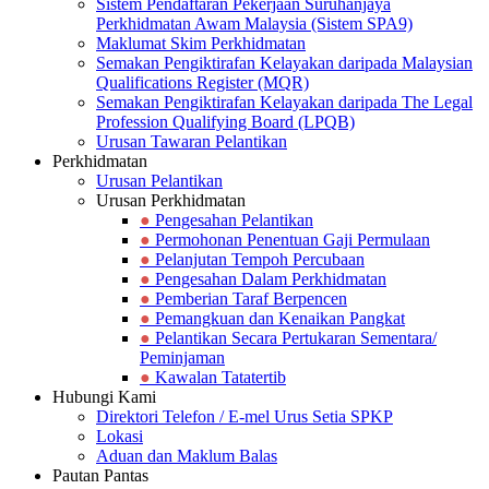
Sistem Pendaftaran Pekerjaan Suruhanjaya
Perkhidmatan Awam Malaysia (Sistem SPA9)
Maklumat Skim Perkhidmatan
Semakan Pengiktirafan Kelayakan daripada Malaysian
Qualifications Register (MQR)
Semakan Pengiktirafan Kelayakan daripada The Legal
Profession Qualifying Board (LPQB)
Urusan Tawaran Pelantikan
Perkhidmatan
Urusan Pelantikan
Urusan Perkhidmatan
●
Pengesahan Pelantikan
●
Permohonan Penentuan Gaji Permulaan
●
Pelanjutan Tempoh Percubaan
●
Pengesahan Dalam Perkhidmatan
●
Pemberian Taraf Berpencen
●
Pemangkuan dan Kenaikan Pangkat
●
Pelantikan Secara Pertukaran Sementara/
Peminjaman
●
Kawalan Tatatertib
Hubungi Kami
Direktori Telefon / E-mel Urus Setia SPKP
Lokasi
Aduan dan Maklum Balas
Pautan Pantas