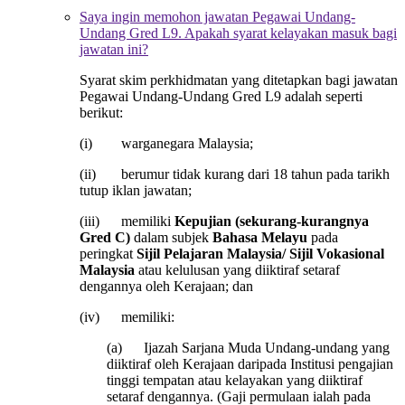
Saya ingin memohon jawatan Pegawai Undang-
Undang Gred L9. Apakah syarat kelayakan masuk bagi
jawatan ini?
Syarat skim perkhidmatan yang ditetapkan bagi jawatan
Pegawai Undang-Undang Gred L9 adalah seperti
berikut:
(i) warganegara Malaysia;
(ii) berumur tidak kurang dari 18 tahun pada tarikh
tutup iklan jawatan;
(iii) memiliki
Kepujian (sekurang-kurangnya
Gred C)
dalam subjek
Bahasa Melayu
pada
peringkat
Sijil Pelajaran Malaysia/ Sijil Vokasional
Malaysia
atau kelulusan yang diiktiraf setaraf
dengannya oleh Kerajaan; dan
(iv) memiliki:
(a) Ijazah Sarjana Muda Undang-undang yang
diiktiraf oleh Kerajaan daripada Institusi pengajian
tinggi tempatan atau kelayakan yang diiktiraf
setaraf dengannya. (Gaji permulaan ialah pada