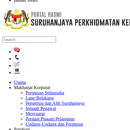
pautan footer
Utama
Maklumat Korporat
Perutusan Setiausaha
Latar Belakang
Pengerusi dan Ahli Suruhanjaya
Jemaah Pegawai
Mesyuarat
Prestasi Piagam Pelanggan
Undang-Undang dan Peraturan
Panduan