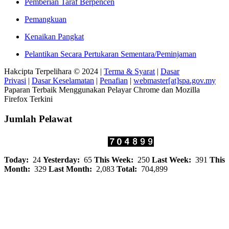
Pemberian Taraf Berpencen
Pemangkuan
Kenaikan Pangkat
Pelantikan Secara Pertukaran Sementara/Peminjaman
Hakcipta Terpelihara © 2024 |
Terma & Syarat
|
Dasar
Privasi
|
Dasar Keselamatan
|
Penafian
|
webmaster[at]spa.gov.my
Paparan Terbaik Menggunakan Pelayar Chrome dan Mozilla
Firefox Terkini
Jumlah Pelawat
Today:
24
Yesterday:
65
This Week:
250
Last Week:
391
This
Month:
329
Last Month:
2,083
Total:
704,899