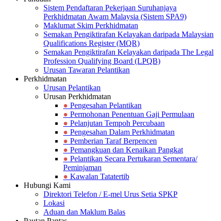
Sistem Pendaftaran Pekerjaan Suruhanjaya
Perkhidmatan Awam Malaysia (Sistem SPA9)
Maklumat Skim Perkhidmatan
Semakan Pengiktirafan Kelayakan daripada Malaysian
Qualifications Register (MQR)
Semakan Pengiktirafan Kelayakan daripada The Legal
Profession Qualifying Board (LPQB)
Urusan Tawaran Pelantikan
Perkhidmatan
Urusan Pelantikan
Urusan Perkhidmatan
●
Pengesahan Pelantikan
●
Permohonan Penentuan Gaji Permulaan
●
Pelanjutan Tempoh Percubaan
●
Pengesahan Dalam Perkhidmatan
●
Pemberian Taraf Berpencen
●
Pemangkuan dan Kenaikan Pangkat
●
Pelantikan Secara Pertukaran Sementara/
Peminjaman
●
Kawalan Tatatertib
Hubungi Kami
Direktori Telefon / E-mel Urus Setia SPKP
Lokasi
Aduan dan Maklum Balas
Pautan Pantas