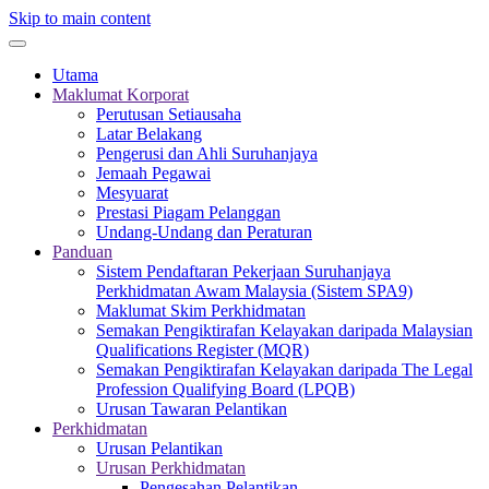
Skip to main content
Utama
Maklumat Korporat
Perutusan Setiausaha
Latar Belakang
Pengerusi dan Ahli Suruhanjaya
Jemaah Pegawai
Mesyuarat
Prestasi Piagam Pelanggan
Undang-Undang dan Peraturan
Panduan
Sistem Pendaftaran Pekerjaan Suruhanjaya
Perkhidmatan Awam Malaysia (Sistem SPA9)
Maklumat Skim Perkhidmatan
Semakan Pengiktirafan Kelayakan daripada Malaysian
Qualifications Register (MQR)
Semakan Pengiktirafan Kelayakan daripada The Legal
Profession Qualifying Board (LPQB)
Urusan Tawaran Pelantikan
Perkhidmatan
Urusan Pelantikan
Urusan Perkhidmatan
Pengesahan Pelantikan