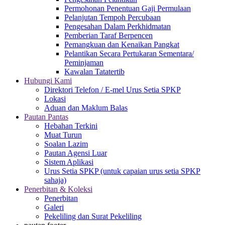
Permohonan Penentuan Gaji Permulaan
Pelanjutan Tempoh Percubaan
Pengesahan Dalam Perkhidmatan
Pemberian Taraf Berpencen
Pemangkuan dan Kenaikan Pangkat
Pelantikan Secara Pertukaran Sementara/
Peminjaman
Kawalan Tatatertib
Hubungi Kami
Direktori Telefon / E-mel Urus Setia SPKP
Lokasi
Aduan dan Maklum Balas
Pautan Pantas
Hebahan Terkini
Muat Turun
Soalan Lazim
Pautan Agensi Luar
Sistem Aplikasi
Urus Setia SPKP (untuk capaian urus setia SPKP
sahaja)
Penerbitan & Koleksi
Penerbitan
Galeri
Pekeliling dan Surat Pekeliling