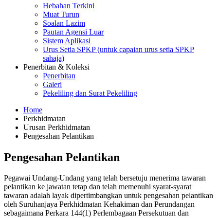
Hebahan Terkini
Muat Turun
Soalan Lazim
Pautan Agensi Luar
Sistem Aplikasi
Urus Setia SPKP (untuk capaian urus setia SPKP
sahaja)
Penerbitan & Koleksi
Penerbitan
Galeri
Pekeliling dan Surat Pekeliling
Home
Perkhidmatan
Urusan Perkhidmatan
Pengesahan Pelantikan
Pengesahan Pelantikan
Pegawai Undang-Undang yang telah bersetuju menerima tawaran
pelantikan ke jawatan tetap dan telah memenuhi syarat-syarat
tawaran adalah layak dipertimbangkan untuk pengesahan pelantikan
oleh Suruhanjaya Perkhidmatan Kehakiman dan Perundangan
sebagaimana Perkara 144(1) Perlembagaan Persekutuan dan