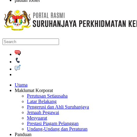
pautan footer
Utama
Maklumat Korporat
Perutusan Setiausaha
Latar Belakang
Pengerusi dan Ahli Suruhanjaya
Jemaah Pegawai
Mesyuarat
Prestasi Piagam Pelanggan
Undang-Undang dan Peraturan
Panduan