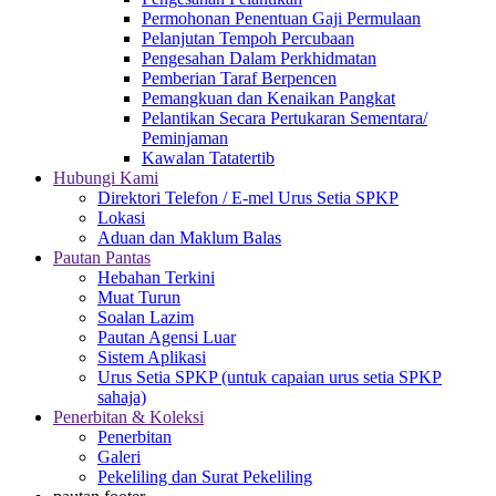
Permohonan Penentuan Gaji Permulaan
Pelanjutan Tempoh Percubaan
Pengesahan Dalam Perkhidmatan
Pemberian Taraf Berpencen
Pemangkuan dan Kenaikan Pangkat
Pelantikan Secara Pertukaran Sementara/
Peminjaman
Kawalan Tatatertib
Hubungi Kami
Direktori Telefon / E-mel Urus Setia SPKP
Lokasi
Aduan dan Maklum Balas
Pautan Pantas
Hebahan Terkini
Muat Turun
Soalan Lazim
Pautan Agensi Luar
Sistem Aplikasi
Urus Setia SPKP (untuk capaian urus setia SPKP
sahaja)
Penerbitan & Koleksi
Penerbitan
Galeri
Pekeliling dan Surat Pekeliling