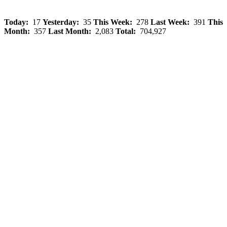
Today:
17
Yesterday:
35
This Week:
278
Last Week:
391
This
Month:
357
Last Month:
2,083
Total:
704,927