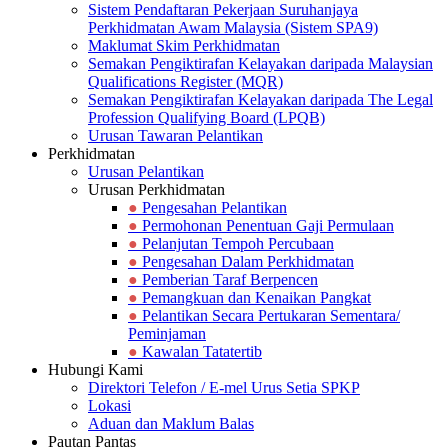
Sistem Pendaftaran Pekerjaan Suruhanjaya
Perkhidmatan Awam Malaysia (Sistem SPA9)
Maklumat Skim Perkhidmatan
Semakan Pengiktirafan Kelayakan daripada Malaysian
Qualifications Register (MQR)
Semakan Pengiktirafan Kelayakan daripada The Legal
Profession Qualifying Board (LPQB)
Urusan Tawaran Pelantikan
Perkhidmatan
Urusan Pelantikan
Urusan Perkhidmatan
●
Pengesahan Pelantikan
●
Permohonan Penentuan Gaji Permulaan
●
Pelanjutan Tempoh Percubaan
●
Pengesahan Dalam Perkhidmatan
●
Pemberian Taraf Berpencen
●
Pemangkuan dan Kenaikan Pangkat
●
Pelantikan Secara Pertukaran Sementara/
Peminjaman
●
Kawalan Tatatertib
Hubungi Kami
Direktori Telefon / E-mel Urus Setia SPKP
Lokasi
Aduan dan Maklum Balas
Pautan Pantas