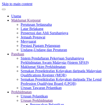
Skip to main content
Utama
Maklumat Korporat
Perutusan Setiausaha
Latar Belakang
Pengerusi dan Ahli Suruhanjaya
Jemaah Pegawai
Mesyuarat
Prestasi Piagam Pelanggan
Undang-Undang dan Peraturan
Panduan
Sistem Pendaftaran Pekerjaan Suruhanjaya
Perkhidmatan Awam Malaysia (Sistem SPA9)
Maklumat Skim Perkhidmatan
Semakan Pengiktirafan Kelayakan daripada Malaysian
Qualifications Register (MQR)
Semakan Pengiktirafan Kelayakan daripada The Legal
Profession Qualifying Board (LPQB)
Urusan Tawaran Pelantikan
Perkhidmatan
Urusan Pelantikan
Urusan Perkhidmatan
Pengesahan Pelantikan