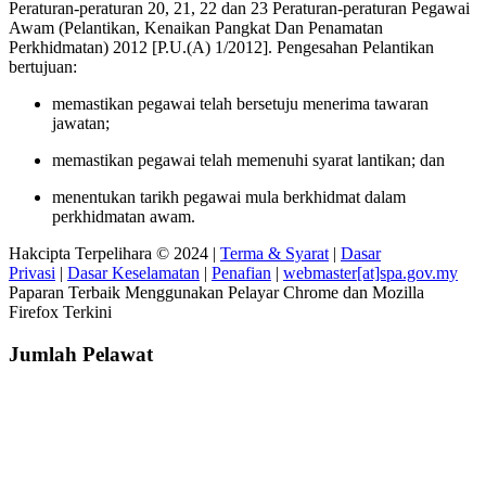
Peraturan-peraturan 20, 21, 22 dan 23 Peraturan-peraturan Pegawai
Awam (Pelantikan, Kenaikan Pangkat Dan Penamatan
Perkhidmatan) 2012 [P.U.(A) 1/2012]. Pengesahan Pelantikan
bertujuan:
memastikan pegawai telah bersetuju menerima tawaran
jawatan;
memastikan pegawai telah memenuhi syarat lantikan; dan
menentukan tarikh pegawai mula berkhidmat dalam
perkhidmatan awam.
Hakcipta Terpelihara © 2024 |
Terma & Syarat
|
Dasar
Privasi
|
Dasar Keselamatan
|
Penafian
|
webmaster[at]spa.gov.my
Paparan Terbaik Menggunakan Pelayar Chrome dan Mozilla
Firefox Terkini
Jumlah Pelawat